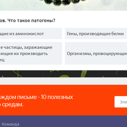
ов. Что такое патогены?
ящие из аминокислот
Гены, производящие белки
е частицы, заражающие
ающие их производить
Организмы, провоцирующие
иц
аждом письме - 10 полезных
о средам.
Команда