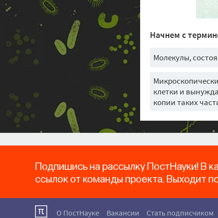
Начнем с термин
Молекулы, состо
Микроскопически
клетки и вынужд
копии таких част
Подпишись на рассылку ПостНауки! В к
ссылок от команды проекта. Выходит п
О ПостНауке
Вакансии
Стать подписчиком