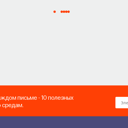
аждом письме - 10 полезных
о средам.