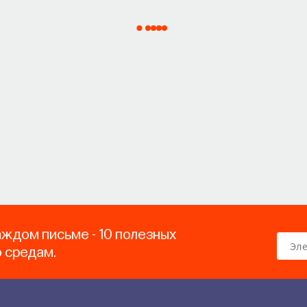
аждом письме - 10 полезных
о средам.