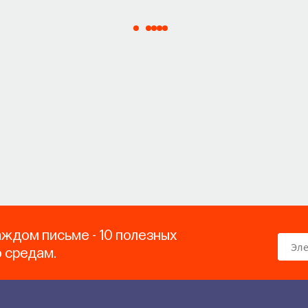
аждом письме - 10 полезных
о средам.