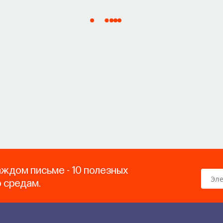
аждом письме - 10 полезных
о средам.