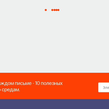
аждом письме - 10 полезных
о средам.