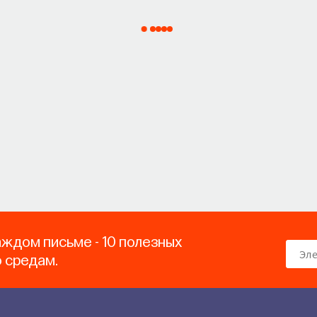
аждом письме - 10 полезных
о средам.