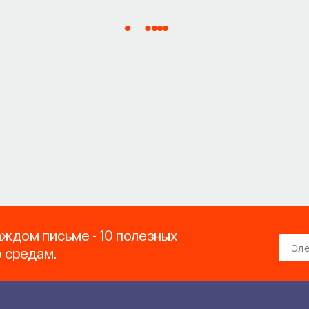
аждом письме - 10 полезных
о средам.