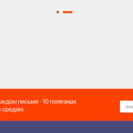
аждом письме - 10 полезных
о средам.