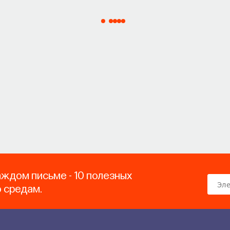
аждом письме - 10 полезных
о средам.