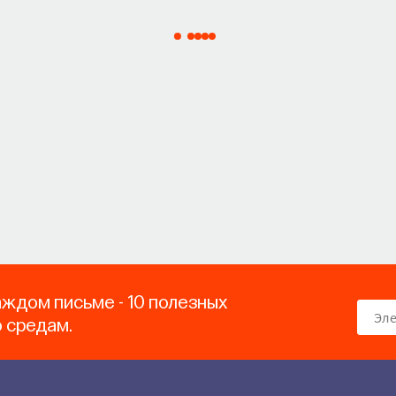
аждом письме - 10 полезных
о средам.