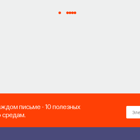
аждом письме - 10 полезных
о средам.