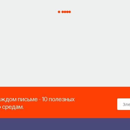
аждом письме - 10 полезных
о средам.