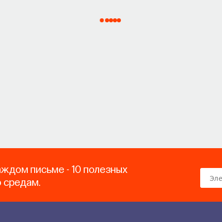
аждом письме - 10 полезных
о средам.