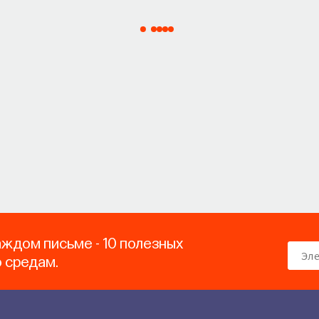
аждом письме - 10 полезных
о средам.