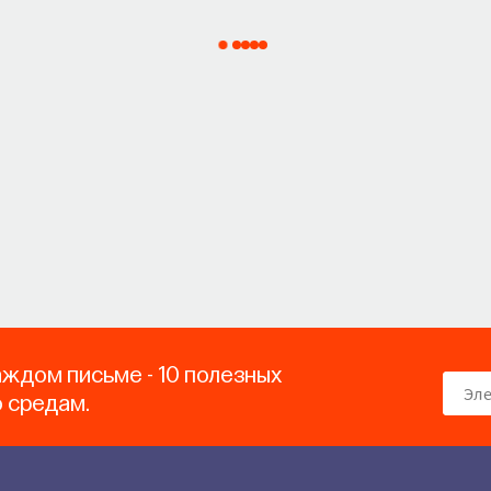
аждом письме - 10 полезных
о средам.