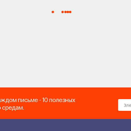
аждом письме - 10 полезных
о средам.