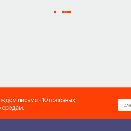
аждом письме - 10 полезных
о средам.