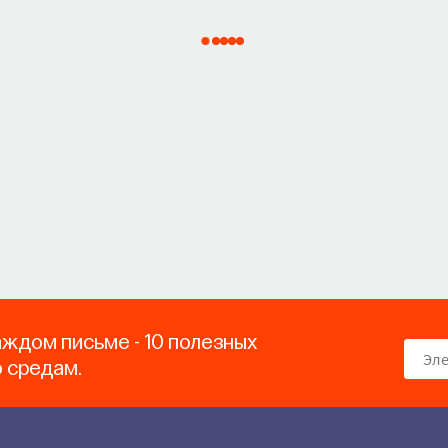
аждом письме - 10 полезных
о средам.