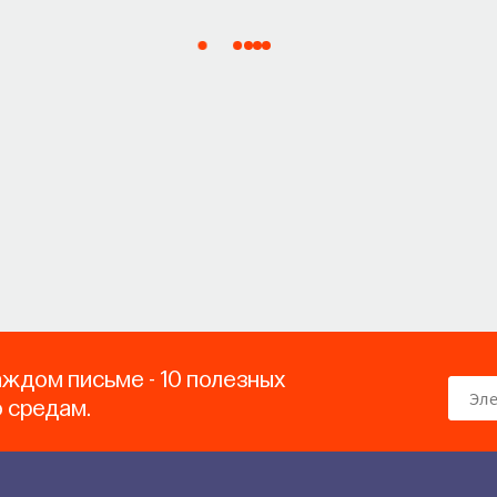
аждом письме - 10 полезных
о средам.