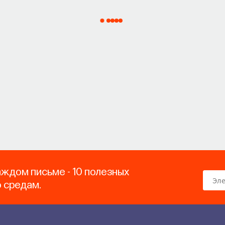
аждом письме - 10 полезных
о средам.