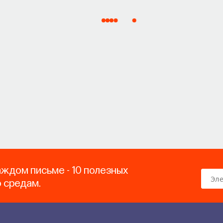
аждом письме - 10 полезных
о средам.