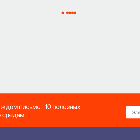
аждом письме - 10 полезных
о средам.