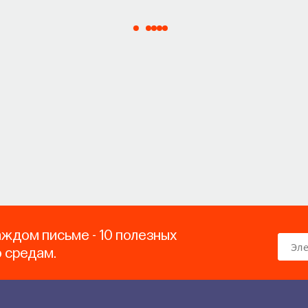
аждом письме - 10 полезных
о средам.