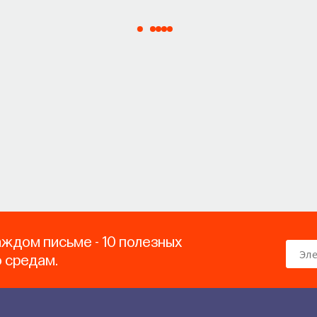
аждом письме - 10 полезных
о средам.