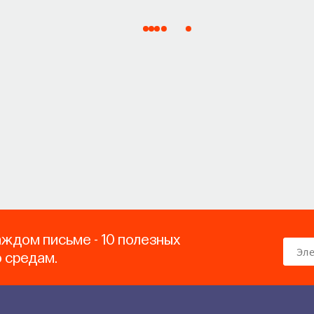
аждом письме - 10 полезных
о средам.