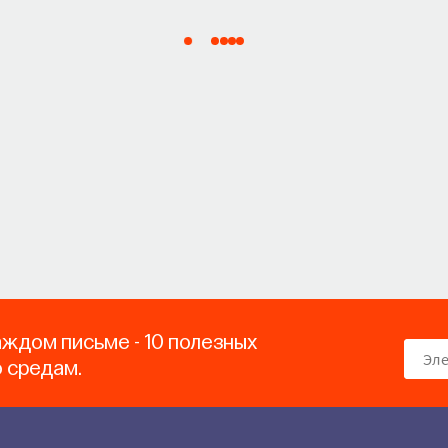
аждом письме - 10 полезных
о средам.