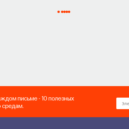
аждом письме - 10 полезных
о средам.