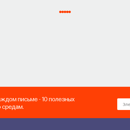
аждом письме - 10 полезных
о средам.