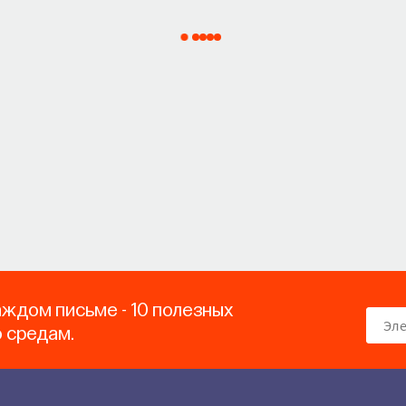
аждом письме - 10 полезных
о средам.