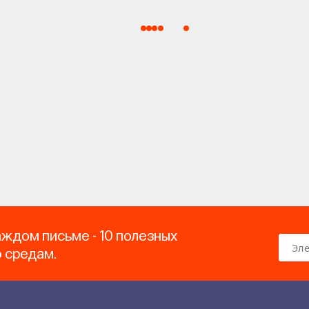
аждом письме - 10 полезных
о средам.