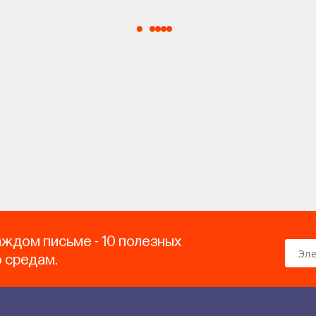
аждом письме - 10 полезных
о средам.