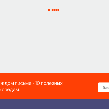
аждом письме - 10 полезных
о средам.