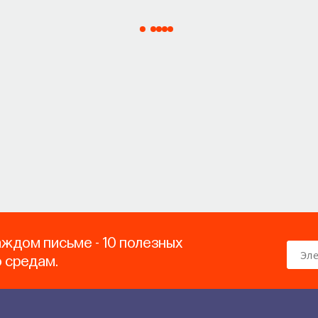
аждом письме - 10 полезных
о средам.