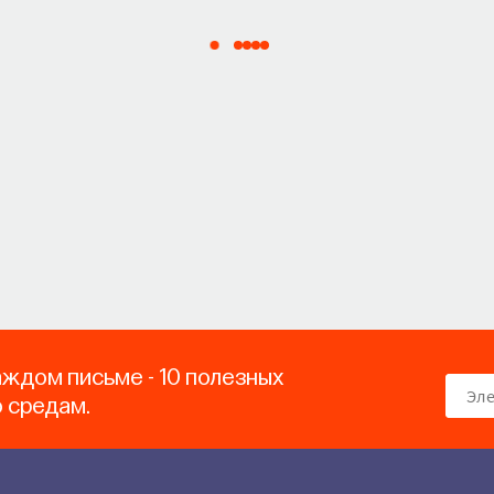
аждом письме - 10 полезных
о средам.