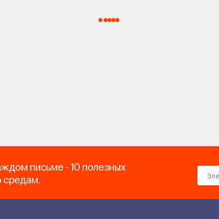
аждом письме - 10 полезных
о средам.