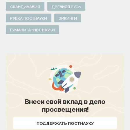
СКАНДИНАВИЯ
ДРЕВНЯЯ РУСЬ
РУБКА ПОСТНАУКИ
ВИКИНГИ
НАД МАТЕРИАЛОМ РАБОТАЛИ
ГУМАНИТАРНЫЕ НАУКИ
ПостНаука
команда ПостНауки
НАУКА
237 публикаций
НАУКА
ЖУРНАЛ
Внеси свой вклад в дело
ФИЛОСОФСКИЙ ПОИСК: НАЧАЛА
просвещения!
ПОДДЕРЖАТЬ ПОСТНАУКУ