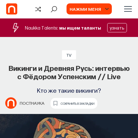
НАЖМИ МЕНЯ
Naukka Talents:
мы ищем таланты
узнать
СОБЫТИЯ
Философский поиск: начала
TV
Викинги и Древняя Русь: интервью
Как философия помогает составлять
с Фёдором Успенским // Live
собственное мнение о происходящем
в мире?
Кто же такие викинги?
ПОСТНАУКА
СОХРАНИТЬ В ЗАКЛАДКИ
ПОСТНАУКА
СОХРАНИТЬ В ЗАКЛАДКИ