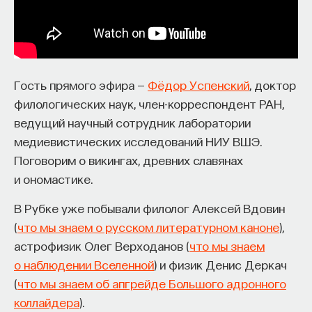
начала»
.
Слушатели курса убедятся в том, что
философский поиск — это не только каскад
занимательных головоломок, но и набор
Гость прямого эфира —
Фёдор Успенский
, доктор
инструментов, жизненно необходимых для
филологических наук, член-корреспондент РАН,
современного человека.
ведущий научный сотрудник лаборатории
медиевистических исследований НИУ ВШЭ.
Пройдя этот курс, вы:
Поговорим о викингах, древних славянах
и ономастике.
— Овладеете ключевыми для независимого
мышления навыками: научитесь критически
В Рубке уже побывали филолог Алексей Вдовин
воспринимать информацию и логично
(
что мы знаем о русском литературном каноне
),
и аргументированно доказывать свою точку
астрофизик Олег Верходанов (
что мы знаем
зрения.
о наблюдении Вселенной
) и физик Денис Деркач
(
что мы знаем об апгрейде Большого адронного
— Узнаете, как философия отвечает
коллайдера
).
на основополагающие вопросы человечества: что