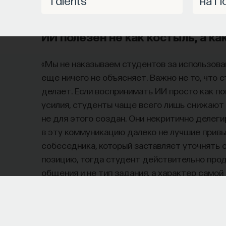
образование происходит не в аудитории, а з
ИИ полезен не как костыль, а к
«Мы не наказываем студентов за использова
еще ничего не объясняет. Важно не то, что с
делает. Если воспринимать ИИ просто как п
усилия, студенты чаще всего лишь снижают
не для этого создан. Они некритично делег
в эту коммуникацию далеко не лучшие привы
собеседника, который заставляет уточнять 
позицию, тогда студент действительно про
общения и не тип задания, а характер самой
«Мыслить как учёный» — подкаст основателя П
меняют мир. В каждом выпуске — разговоры с