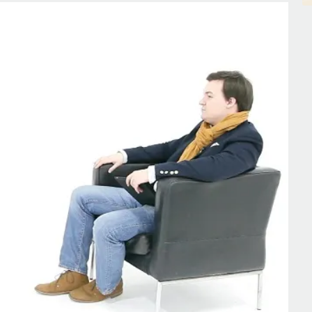
ели образования
лить как учёный» #57
СОХРАНИТЬ В ЗАКЛАДКИ
изонт планирования и как ИИ меняет
бучения
 Максутов
беседует с
Ульяной Раведовской
и почему высшее образование нельзя сводить