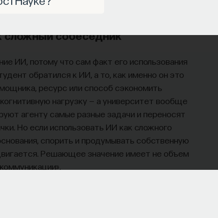
а ее пределами».
ак сложный собеседник
ние ИИ, потому что сам факт его использования
тудент обратился к ИИ, а то, как именно он это
омощника, ресурс или способ сэкономить
 когнитивную нагрузку — а университет вообще
ируют агенту самые разные задачи и переносят
чки. Но если использовать ИИ как сложного
основания, спорить и продумывать собственную
двигается. Решающее значение имеет не объем
 коммуникации».
остНауки Ивара Максутова о людях, которые
 исследователями, предпринимателями,