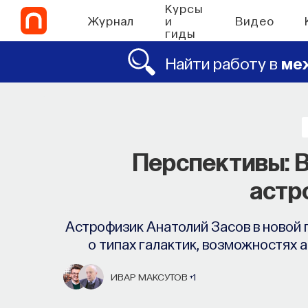
Курсы
Журнал
и
Видео
гиды
Найти работу в
ме
Перспективы: 
астр
Астрофизик Анатолий Засов в новой
о типах галактик, возможностях 
ИВАР МАКСУТОВ
+1