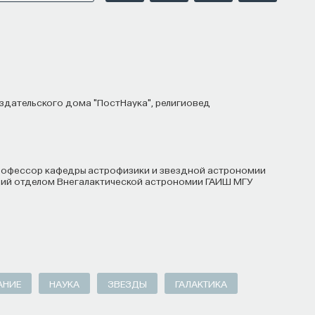
ества, вклад в то, каким оно будет.
 есть забота о том, как человек будет работать
фективным окажется в команде и профессии.
азать, какие именно рабочие места ждут
ся отдельной идеологией. В зависимости
издательского дома "ПостНаука", религиовед
верситет, у него будут совершенно разные
будущее
щий отделом Внегалактической астрономии ГАИШ МГУ
ы готовят элиту, и отсюда возникает образ
века. Но здесь возникает и другой, гораздо
ет целеполагание университета и кто задает
жется, университет способен быть субъектом —
тоятельно выбирать, на какое будущее
АНИЕ
НАУКА
ЗВЕЗДЫ
ГАЛАКТИКА
я позиция: сначала определить, какое будущее