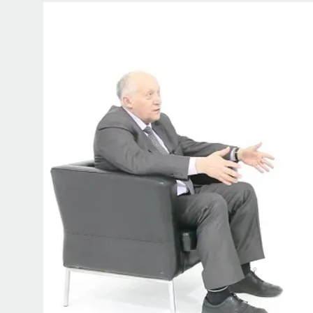
ИИ в университете, ц
и рынок труда — «Мыс
ИВАР МАКСУТОВ
+1
Зачем университету длинный гор
саму организацию мышления и о
В новом эпизоде «Мыслить как ученый»
Ивар
о том, зачем университет нужен в эпоху ИИ 