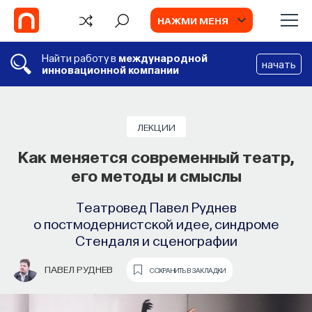
НАЖМИ МЕНЯ
Найти работу в
международной
начать
инновационной компании
ЛЕКЦИИ
Как меняется современный театр,
его методы и смыслы
Театровед Павел Руднев
о постмодернистской идее, синдроме
Стендаля и сценографии
ПАВЕЛ РУДНЕВ
СОХРАНИТЬ В ЗАКЛАДКИ
TV
ИИ в университете, цели