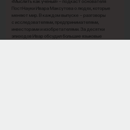
«Мыслить как учёный» — подкаст основателя
ПостНауки Ивара Максутова о людях, которые
меняют мир. В каждом выпуске — разговоры
с исследователями, предпринимателями,
инвесторами и изобретателями. За десятки
эпизодов Ивар обсудил большие языковые
модели вместе с Михаилом Бурцевым, цифровые
данные в фармацевтике с Ириной Ефименко,
агротехнологии с Михаилом Тавером и много
других тем — от коучинга до фармакогенетики.
В будущих выпусках их список будет только
расширяться — слушайте подкаст на
YouTube
,
Яндекс Музыке
,
Apple Podcasts
,
VK
и
Spotify
.
6/30/2026
НАПИСАТЬ НАМ