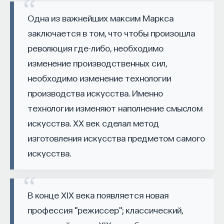
вы занимаетесь биоинформатикой, молекулярной
биологией, ИИ или другими наукоемкими
Одна из важнейших максим Маркса
дисциплинами, проект поможет вам найти место
заключается в том, что чтобы произошла
в командах, меняющих индустрию.
революция где-либо, необходимо
Как стать участником:
изменение производственных сил,
Заполнить анкету кандидата
Посмотреть текущие вакансии
необходимо изменение технологии
производства искусства. Именно
технологии изменяют наполнение смыслом
Образование работает дольше,
искусства. XX век сделал метод
чем кажется
изготовления искусства предметом самого
«Тема кажется простой: мы определяем цели,
искусства.
движемся к ним — и дальше все должно
работать. Но в реальности с целеполаганием все
намного сложнее. Проблема не только
В конце XIX века появляется новая
во временном разрыве, когда результат должен
профессия "режиссер"; классический,
проявиться через несколько лет. Ключевой