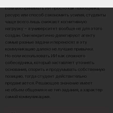
обратился к ИИ, а то, как именно он это делает.
Если воспринимать ИИ просто как помощника,
ресурс или способ сэкономить усилия, студенты
чаще всего лишь снижают когнитивную
нагрузку — а университет вообще не для этого
создан. Они некритично делегируют агенту
самые разные задачи и переносят в эту
коммуникацию далеко не лучшие привычки.
Но если использовать ИИ как сложного
собеседника, который заставляет уточнять
основания, спорить и продумывать собственную
позицию, тогда студент действительно
продвигается. Решающее значение имеет
не объем общения и не тип задания, а характер
самой коммуникации».