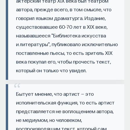
актерский театр XIX века был театром
эффект образования не раскрывается в тот
автора, прежде всего, в том смысле, что
момент, когда выпускник выходит на работу, —
говорил языком драматурга. Издание,
тогда все только начинается. Дальше человек
существовавшее 60-70 лет в XIX веке,
адаптируется и еще много лет пользуется тем,
называвшееся "Библиотека искусства
что получил в университете. Если задуматься, как
долго он опирается на свое первое образование,
и литературы", публиковало исключительно
речь идет не о нескольких годах,
поставленные пьесы, то есть зритель XIX
а о десятилетиях».
века покупал его, чтобы прочесть текст,
который он только что увидел.
У университета четыре цели
«Мы выделили четыре идеологии образования.
Бытует мнение, что артист — это
Первая — развитие и трансляция
исполнительская функция, то есть артист
дисциплинарного знания, где в центре находится
само знание, а не человек и не рынок труда.
представляется не воплощением автора,
Вторая — формирование определенного типа
не медиумом, но человеком,
человека, например человека, способного
воспроизводящим текст, который сам