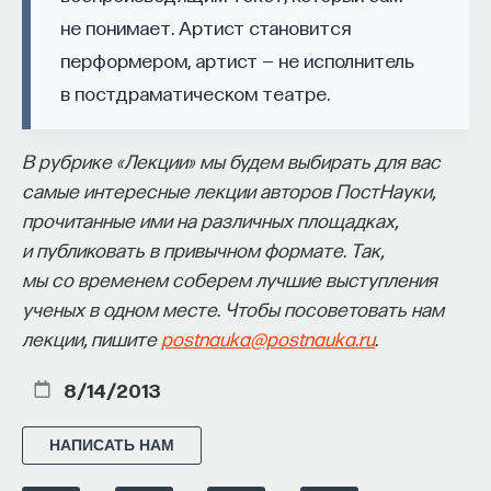
к сложному мышлению. Третья — развитие
не понимает. Артист становится
общества, вклад в то, каким оно будет.
перформером, артист — не исполнитель
И четвертая — социальная эффективность,
в постдраматическом театре.
то есть забота о том, как человек будет работать
за пределами университета и насколько
В рубрике «Лекции» мы будем выбирать для вас
эффективным окажется в команде и профессии.
самые интересные лекции авторов ПостНауки,
Университет не всегда может точно
прочитанные ими на различных площадках,
предсказать, какие именно рабочие места ждут
и публиковать в привычном формате. Так,
выпускника, но сама эта оптика тоже остается
мы со временем соберем лучшие выступления
отдельной идеологией. В зависимости от того,
ученых в одном месте. Чтобы посоветовать нам
в какой из этих логик работает университет,
лекции, пишите
postnauka@postnauka.ru
.
у него будут совершенно разные ответы
на вопрос о целях образования».
8/14/2013
Университет должен строить
НАПИСАТЬ НАМ
будущее