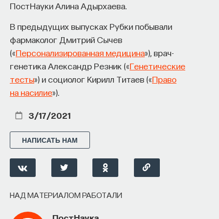
ПостНауки Алина Адырхаева.
восполнялись и мы просыпались отдохнувшими.
В предыдущих выпусках Рубки побывали
Ответы на эти и другие вопросы можно найти,
фармаколог Дмитрий Сычев
записавшись
на курс «Наука сна: как управлять
(«
П
ерсонализированная медицина
»), врач-
своим сном»
.
генетика Александр Резник («
Генетические
тесты
») и социолог Кирилл Титаев («
Право
Пройдя этот курс, вы научитесь:
на насилие
»).
— Лучше понимать, что происходит с нами
во сне
3/17/2021
— Заботиться о качестве своего сна
НАПИСАТЬ НАМ
— Определять, какими способами можно
улучшить свой сон
— Использовать когнитивно-поведенческую
НАД МАТЕРИАЛОМ РАБОТАЛИ
терапию и другие подходы при нарушениях
сна
ПостНаука