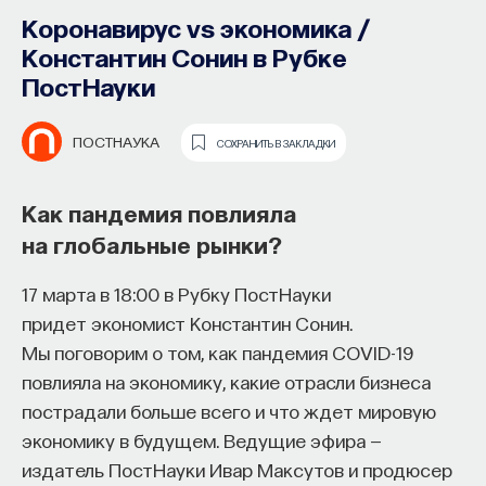
Коронавирус vs экономика /
Константин Сонин в Рубке
ПостНауки
ПОСТНАУКА
СОХРАНИТЬ В ЗАКЛАДКИ
Как пандемия повлияла
Почти треть жизни мы тратим на сон,
на глобальные рынки?
но как он работает и можно ли его
приручить?
17 марта в 18:00 в Рубку ПостНауки
придет экономист Константин Сонин.
Как устроен самый важный и таинственный
Мы поговорим о том, как пандемия COVID-19
процесс в организме? Какую роль играет
повлияла на экономику, какие отрасли бизнеса
состояние сна для жизни человека? Что
пострадали больше всего и что ждет мировую
происходит с нами, пока мы спим: какие циклы
экономику в будущем. Ведущие эфира —
мы проходим, какие механизмы задействованы?
издатель ПостНауки Ивар Максутов и продюсер
Что нужно сделать, чтобы за ночь наши ресурсы