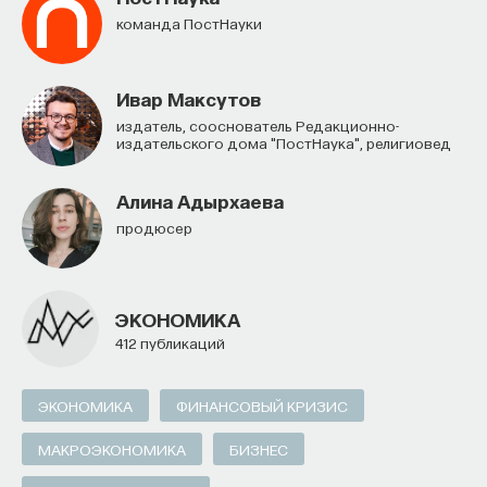
команда ПостНауки
Автор курса:
Михаил Полуэктов
— врач-
сомнолог, доцент кафедры нервных
болезней и нейрохирургии Первого МГМУ
Ивар Максутов
им. И. М. Сеченова, заведующий отделением
издатель, сооснователь Редакционно-
издательского дома "ПостНаука", религиовед
медицины сна университетской клинической
больницы № 3.
Алина Адырхаева
продюсер
3/10/2025
НАПИСАТЬ НАМ
ЭКОНОМИКА
412 публикаций
ЭКОНОМИКА
ФИНАНСОВЫЙ КРИЗИС
НАД МАТЕРИАЛОМ РАБОТАЛИ
МАКРОЭКОНОМИКА
БИЗНЕС
Михаил Полуэктов