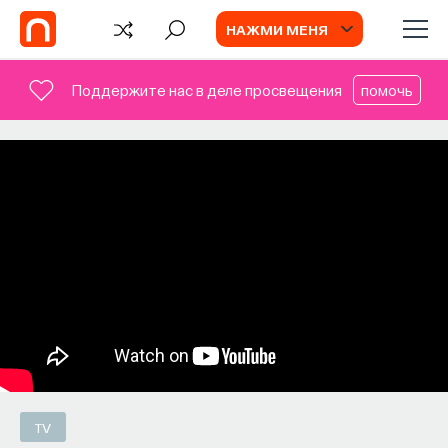
НАЖМИ МЕНЯ
Поддержите нас в деле просвещения
помочь
СОБЫТИЯ
Наука сна: как управлять своим
сном
Почти треть жизни мы тратим на сон, но как
он работает и можно ли его приручить?
МИХАИЛ ПОЛУЭКТОВ
СОХРАНИТЬ В ЗАКЛАДКИ
TV