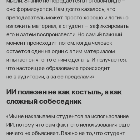
мысли. Знание не передается в готовом виде —
отнесены к личностной проблеме. У психологов
оно формируется. Нам долго казалось, что
есть понятие «личностный смысл». Оно очень
преподаватель может просто хорошо и логично
тесно связано с мотивами, потребностями,
изложить материал, а студент — зафиксировать
ценностями человека. Фактически это ответ
его и затем воспроизвести. Но самый важный
на вопрос: а что для меня значит нечто? Что для
момент происходит потом, когда человек
меня значит этот предмет? Что для меня значит
остается один на один с этим материалом
этот человек? Для меня лично. Не для кого-
и пытается что-то с ним сделать. И получается,
то там. Это личностный смысл какой-то части
что настоящее образование происходит
реальности.
не в аудитории, а за ее пределами».
Личностную проблему — один из вариантов
ИИ полезен не как костыль, а как
ее понимания — понимают как ситуацию,
сложный собеседник
в которой человек испытывает очень большие
затруднения или даже не имеет возможности
«Мы не наказываем студентов за использование
реализовать свой личностный смысл, найти его
ИИ, потому что сам факт его использования еще
или каким-то образом изменить, чтобы его
ничего не объясняет. Важно не то, что студент
внутренние ощущения гармонии, комфорта