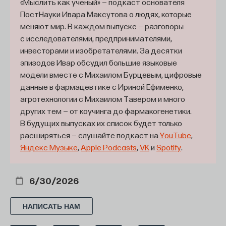
«Мыслить как учёный» — подкаст основателя
по физическому здоровью, они чувствуют себя
ПостНауки Ивара Максутова о людях, которые
более уверенно и имеют более позитивный образ
меняют мир. В каждом выпуске — разговоры
себя.
с исследователями, предпринимателями,
инвесторами и изобретателями. За десятки
Интересен также факт, что решение сложных,
эпизодов Ивар обсудил большие языковые
в том числе сложных личностных проблем мало
модели вместе с Михаилом Бурцевым, цифровые
зависит от уровня интеллекта. Хотя, казалось бы,
данные в фармацевтике с Ириной Ефименко,
это прямая связь. На бытовом уровне кажется,
агротехнологии с Михаилом Тавером и много
что чем умнее человек, тем лучше он решает
других тем — от коучинга до фармакогенетики.
какие-то проблемы, в том числе и личностные.
В будущих выпусках их список будет только
Оказалось, что это вовсе не так и, скорее всего,
расширяться — слушайте подкаст на
YouTube
,
Яндекс Музыке
,
Apple Podcasts
,
VK
и
Spotify
.
способность хорошо решать сложные проблемы
связана с устойчивостью к неопределенности,
то есть к непредсказуемости условий,
6/30/2026
к неясности будущего.
НАПИСАТЬ НАМ
Есть люди с довольно хорошо развитым
интеллектом, которые дезорганизуются