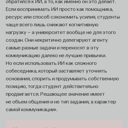
обратился к ИИ, а то, как именно он это делает.
появились или вернулись.
Если воспринимать ИИ просто как помощника,
Практические исследования в области
ресурс или способ сэкономить усилия, студенты
психологии решения личностных проблем
чаще всего лишь снижают когнитивную
в России, к сожалению, не проводились. У нас
нагрузку — а университет вообще не для этого
пока не существует никаких эмпирических
создан. Они некритично делегируют агенту
исследований на нашем материале.
самые разные задачи и переносят в эту
Но за рубежом эти исследования имеют уже
коммуникацию далеко не лучшие привычки.
больше 30 лет багажа, хотя с понятиями там все
Но если использовать ИИ как сложного
так же плохо, как и у нас. Тем не менее было
собеседника, который заставляет уточнять
выявлено несколько интересных фактов о людях,
основания, спорить и продумывать собственную
которые демонстрируют хорошую и не очень
позицию, тогда студент действительно
хорошую способность решать личностные
продвигается. Решающее значение имеет
проблемы. В частности, было установлено, что
не объем общения и не тип задания, а характер
люди с хорошей способностью решать
самой коммуникации».
личностные проблемы более независимы
в принятии решений, у них лучшие показатели