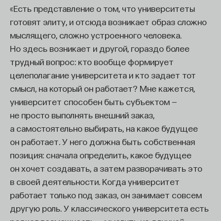
веревочку или подкрутит какой-то рычажок.
«Есть представление о том, что университеты
Реакция может быть настолько цепной, что
готовят элиту, и отсюда возникает образ сложно
в итоге человек может получить совершенно
мыслящего, сложно устроенного человека.
не тот результат, который он думает получить.
Но здесь возникает и другой, гораздо более
трудный вопрос: кто вообще формирует
Эту историю мы часто наблюдаем у клиентов,
целеполагание университета и кто задает тот
которые приходят к психотерапевту и просят
смысл, на который он работает? Мне кажется,
сделать с ними что-то, чтобы жизнь, как
университет способен быть субъектом —
им кажется, стала лучше. Но опытный специалист
не просто выполнять внешний заказ,
знает, что, избавив человека от одной проблемы,
а самостоятельно выбирать, на какое будущее
можно запросто привести его к другой. Например,
он работает. У него должна быть собственная
клиент думает, что если он станет более
позиция: сначала определить, какое будущее
уверенным в себе, то жизнь его изменится
он хочет создавать, а затем разворачивать это
в лучшую сторону и все станет прекрасно.
в своей деятельности. Когда университет
Но по ходу работы выясняется, что за такой
работает только под заказ, он занимает совсем
сдержанностью в поведении или неуверенностью
другую роль. У классического университета есть
очень часто скрывается высокий уровень