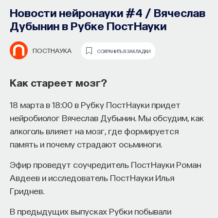
образования и рынок труда —
проблем
Новости нейронауки #4 / Вячеслав
«Мыслить как учёный» #57
Дубынин в Рубке ПостНауки
НАТАЛЬЯ КИСЕЛЬНИКОВА
СОХРАНИТЬ В ЗАКЛАДКИ
ИВАР МАКСУТОВ
СОХРАНИТЬ В ЗАКЛАДКИ
ПОСТНАУКА
СОХРАНИТЬ В ЗАКЛАДКИ
Психолог Наталья Кисельникова
Зачем университету длинный
о понятии «проблема», способностях
Как стареет мозг?
горизонт планирования и как
к решению и профессиональной
18 марта в 18:00 в Рубку ПостНауки придет
ИИ меняет саму организацию
помощи
нейробиолог Вячеслав Дубынин. Мы обсудим, как
мышления и обучения
Чем личностная проблема отличается
алкоголь влияет на мозг, где формируется
В новом эпизоде «Мыслить как ученый»
от жизненной задачи? Зависит ли способность
Ивар
память и почему страдают осьминоги.
Максутов
к решению таких проблем от образования
беседует с
Ульяной Раведовской
о том,
Эфир проведут соучредитель ПостНауки Роман
зачем университет нужен в эпоху ИИ и почему
и уровня интеллекта? Какие этапы предполагает
Авдеев и исследователь ПостНауки Илья
высшее образование нельзя сводить к быстрой
процесс решения личностных проблем? На эти
Гриднев.
подготовке под нужды рынка.
и другие вопросы отвечает кандидат
психологических наук Наталья Кисельникова.
В предыдущих выпусках Рубки побывали
Они обсуждают, как университеты выбирают