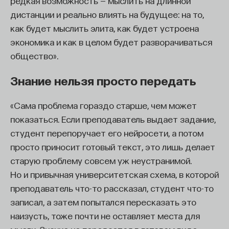
редкая возможность — мыслить на длинной
агрессии.
дистанции и реально влиять на будущее: на то,
как будет мыслить элита, как будет устроена
Как только человек приобретает уверенность
экономика и как в целом будет разворачиваться
в себе, его отношения с людьми начинают резко
общество».
портиться, потому что он выпускает наружу
эмоции, которые раньше сдерживал и прятал под
Знание нельзя просто передать
маской неуверенности.
«Сама проблема гораздо старше, чем может
Это один из простых примеров, а проблемы
показаться. Если преподаватель выдает задание,
бывают гораздо более сложные. Поэтому вопрос
студент перепоручает его нейросети, а потом
решения проблемы далеко не такой простой, как
просто приносит готовый текст, это лишь делает
вопрос решения какой-то жизненной задачи.
старую проблему совсем уж неустранимой.
И если говорить об определении личностной
Но и привычная университетская схема, в которой
проблемы — что это такое, собственно? Есть
преподаватель что-то рассказал, студент что-то
понятие трудности, есть понятие трудной
записал, а затем попытался пересказать это
жизненной ситуации. Есть очень много как будто
наизусть, тоже почти не оставляет места для
похожих явлений, которые тоже могут быть