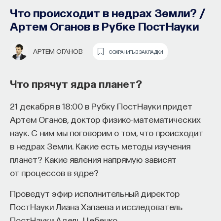
Что происходит в недрах Земли? /
Артем Оганов в Рубке ПостНауки
АРТЕМ ОГАНОВ
СОХРАНИТЬ В ЗАКЛАДКИ
Что прячут ядра планет?
21 декабря в 18:00 в Рубку ПостНауки придет
Как наши память, потребности,
Артем Оганов, доктор физико-математических
эмоции, внимание, воля связаны
наук. С ним мы поговорим о том, что происходит
с передачей сигналов
в недрах Земли. Какие есть методы изучения
от нейромедиаторов?
планет? Какие явления напрямую зависят
от процессов в ядре?
Как устроена наша нервная система
Проведут эфир исполнительный директор
на структурном, клеточном и молекулярном
ПостНауки Лиана Хапаева и исследователь
уровнях? В чем состоит роль нейромедиаторов
ПостНауки Адель Цебенко.
при управлении психическими и физическими