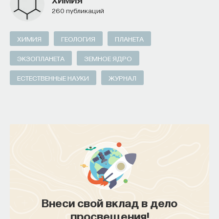
Вячеслав Дубынин
260 публикаций
доктор биологических наук, профессор
кафедры физиологии человека и животных
биологического факультета МГУ
им. М. В. Ломоносова, специалист в области
ХИМИЯ
ГЕОЛОГИЯ
ПЛАНЕТА
физиологии мозга
ЭКЗОПЛАНЕТА
ЗЕМНОЕ ЯДРО
БИОЛОГИЯ
ЕСТЕСТВЕННЫЕ НАУКИ
ЖУРНАЛ
1298 публикаций
БИОЛОГИЯ
МОЗГ
НЕЙРОФИЗИОЛОГИЯ
ЕСТЕСТВЕННЫЕ НАУКИ
ЖУРНАЛ
ХИМИЯ МЕЖДУ НЕЙРОНАМИ
Внеси свой вклад в дело
просвещения!