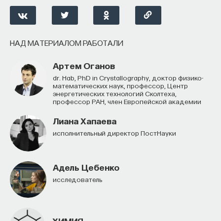
— Осознавать связь своего поведения
и эмоций с активностью нейромедиаторов
мозга
НАД МАТЕРИАЛОМ РАБОТАЛИ
Автор курса:
Вячеслав Дубынин
— доктор
Артем Оганов
биологических наук, профессор кафедры
Dr. Hab, PhD in Crystallography, доктор физико-
физиологии человека и животных биологического
математических наук, профессор, Центр
энергетических технологий Сколтеха,
факультета МГУ им. М.В. Ломоносова
профессор РАН, член Европейской академии
3/10/2025
Лиана Хапаева
исполнительный директор ПостНауки
НАПИСАТЬ НАМ
Адель Цебенко
Исследователь
НАД МАТЕРИАЛОМ РАБОТАЛИ
ХИМИЯ