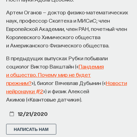
процессами? Как появляются зависимость,
Артем Оганов — доктор физико-математических
утомление, состояние эйфории или азарта?
наук, профессор Сколтеха и МИСиС; член
Каково воздействие на работу мозга гормонов,
Европейской Академии, член РАН, почетный член
иммунной системы?
Королевского Химического общества
и Американского Физического общества.
Ответы на эти и другие вопросы можно найти,
записавшись
на курс «Химия между нейронами:
В предыдущих выпусках Рубки побывали
вещества, которые управляют нами»
социолог Виктор Вахштайн («
Пандемия
и общество. Почему мир не будет
Пройдя этот курс, вы научитесь:
прежним?
»), биолог Вячевлав Дубынин («
Новости
— Ориентироваться в общих принципах
нейронауки #2
») и физик Алексей
работы нашего организма
Акимов («Квантовые датчики»).
— Разбираться в биохимических процессах
12/21/2020
мозга
— Понимать причины нейро- и психопатологий
НАПИСАТЬ НАМ