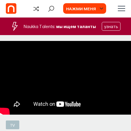
НАЖМИ МЕНЯ
Naukka Talents:
мы ищем таланты
узнать
СОБЫТИЯ
Химия между нейронами:
вещества, которые управляют нами
Как наши память, потребности, эмоции,
внимание, воля связаны с передачей
сигналов от нейромедиаторов?
ВЯЧЕСЛАВ ДУБЫНИН
СОХРАНИТЬ В ЗАКЛАДКИ
TV