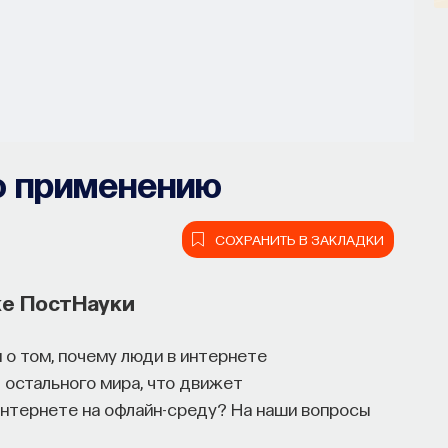
по применению
СОХРАНИТЬ В ЗАКЛАДКИ
ке ПостНауки
м о том, почему люди в интернете
 остального мира, что движет
интернете на офлайн-среду? На наши вопросы
он, но как он работает и можно ли