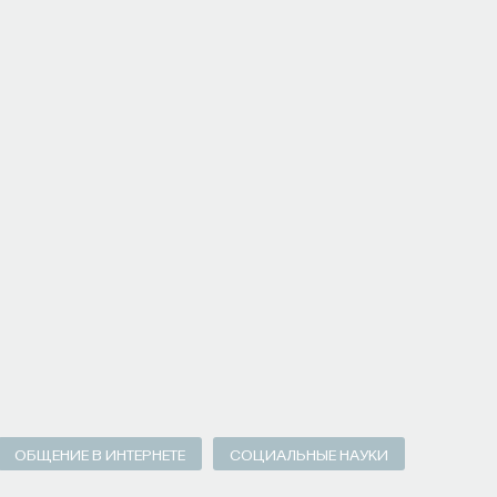
кую терапию и другие подходы при нарушениях
нолог, доцент кафедры нервных
 И. М. Сеченова, заведующий отделением
больницы № 3.
НАПИСАТЬ НАМ
рвого МГМУ им. И. М. Сеченова
ОБЩЕНИЕ В ИНТЕРНЕТЕ
СОЦИАЛЬНЫЕ НАУКИ