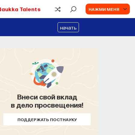
Naukka Talents
НАЖМИ МЕНЯ
начать
Внеси свой вклад
КУРС
в дело просвещения!
Наука сна: как управлять
своим сном
ПОДДЕРЖАТЬ ПОСТНАУКУ
СОХРАНИТЬ КУРС