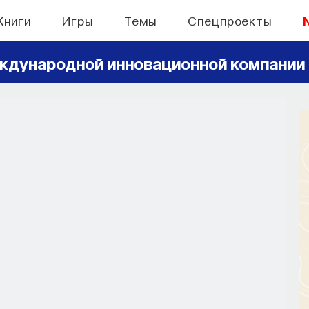
Книги
Игры
Темы
Спецпроекты
ждународной инновационной компании
БЫТИЯ
правлять своим сном
н, но как он работает и можно ли его
ручить?
СОХРАНИТЬ В ЗАКЛАДКИ