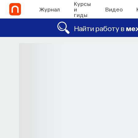
Курсы
Журнал
и
Видео
гиды
Найти работу в
ме
СО
Наука сна: как у
Почти треть жизни мы тратим на со
при
МИХАИЛ ПОЛУЭКТОВ