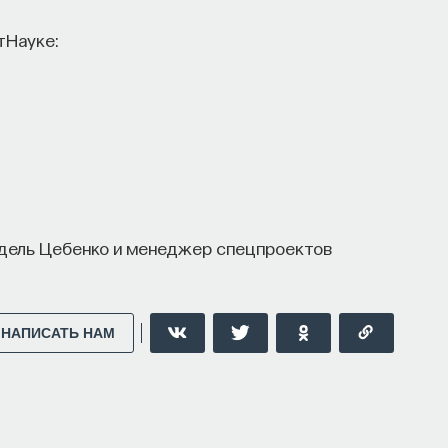
тНауке:
роцесс в организме? Какую роль играет
сходит с нами, пока мы спим: какие циклы
ы? Что нужно сделать, чтобы за ночь наши
дохнувшими.
ти, записавшись
на курс «Наука сна: как
дель Цебенко и менеджер спецпроектов
ми во сне
НАПИСАТЬ НАМ
 улучшить свой сон