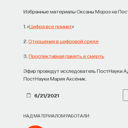
его приручить?
Избранные материалы Оксаны Мороз на Пос
Как устроен самый важный и таинственный п
1. «
Цифра все помнит
»
состояние сна для жизни человека? Что прои
мы проходим, какие механизмы задействован
2.
Отношения в цифровой среде
ресурсы восполнялись и мы просыпались от
3.
Проспективная память и смерть
Ответы на эти и другие вопросы можно най
управлять своим сном»
.
Эфир проведут исследователь ПостНауки А
ПостНауки Мария Аксёник.
Пройдя этот курс, вы научитесь:
6/21/2021
— Лучше понимать, что происходит с на
— Заботиться о качестве своего сна
НАД МАТЕРИАЛОМ РАБОТАЛИ
— Определять, какими способами можно