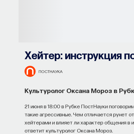
Хейтер: инструкция 
ПОСТНАУКА
Культуролог Оксана Мороз в Руб
21 июня в 18:00 в Рубке ПостНауки поговори
такие агрессивные. Чем отличается рунет от
хейтерами и влияет ли характер общения в 
Почти треть жизни мы тратим на с
ответит культуролог Оксана Мороз.