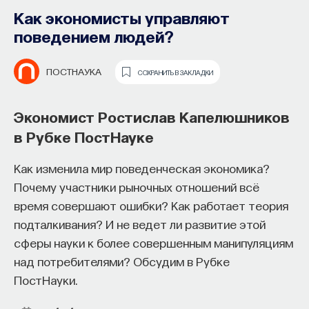
Как экономисты управляют
поведением людей?
ПОСТНАУКА
СОХРАНИТЬ В ЗАКЛАДКИ
Экономист Ростислав Капелюшников
в Рубке ПостНауке
Как изменила мир поведенческая экономика?
Основатель ПостНауки Ивар
Почему участники рыночных отношений всё
Максутов запускает сервис, который
время совершают ошибки? Как работает теория
Как миграция влияет на развитие
поможет найти свою нишу
подталкивания? И не ведет ли развитие этой
музыкальных жанров
в глобальных deep tech и биотех
сферы науки к более совершенным манипуляциям
компаниях
над потребителями? Обсудим в Рубке
ПостНауки.
В 2012 году
Ивар Максутов
создал проект
ПостНаука, который дал голос учёным и навсегда