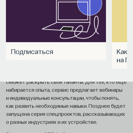
Внеси свой вклад в дело
работы в индустрии, но стремится развивать
просвещения!
необходимые навыки.
Для уже готовых специалистов достаточно
ПОДДЕРЖАТЬ ПОСТНАУКУ
оставить информацию о себе: образование, опыт
работы, навыки, интересы и владение
иностранными языками. Команда
Naukka Talents
Подписаться
Как запустить спецпроект
будет искать, где эти навыки могут быть
на П
применены, и поможет найти международную
deep tech
или биотех компанию, где человек
сможет раскрыть свои таланты.​ Для тех, кто ещё
набирается опыта, сервис предлагает вебинары
и индивидуальные консультации, чтобы понять,
как развить необходимые навыки. Позднее будет
запущена серия спецпроектов, рассказывающих
о разных индустриях и их устройстве.​