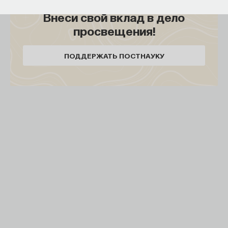
большую опасность, т. к. часто они находятся
Внеси свой вклад в дело
в густонаселенных районах. Почти сотня
просвещения!
«работающих» вулканов у нас в России
сосредоточена в Курильской островной дуге
ПОДДЕРЖАТЬ ПОСТНАУКУ
и Восточной Камчатке. Многие вулканы как бы
«уснули» и не действуют сотни или тысячи лет
и вдруг «просыпаются», обычно со взрывами,
чреватыми катастрофой.
Всего в мире насчитывается около 600
действующих вулканов, половина которых
проявляли себя в историческое время.
Извержения вулканов, «спавших» сотни лет,
особенно опасны, т. к. проявляют свой неистовый
характер совершенно неожиданно.
Известно много катастрофических извержений,