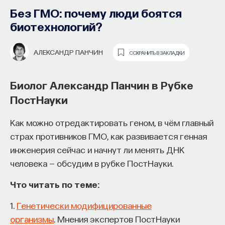
Без ГМО: почему люди боятся
биотехнологий?
АЛЕКСАНДР ПАНЧИН
СОХРАНИТЬ В ЗАКЛАДКИ
Биолог Александр Панчин в Рубке
ПостНауки
Как философия помогает составлять
собственное мнение
Как можно отредактировать геном, в чём главный
о происходящем в мире?
Отрывок из книги «Земля.
страх противников ГМО, как развивается генная
инженерия сейчас и начнут ли менять ДНК
Метеориты, вулканы,
Как философия помогает понять мир, в котором
человека — обсудим в рубке ПостНауки.
землетрясения» геолога Николая
мы живем, расширять собственные
Короновского о внутреннем строении
представления об окружающей
Что читать по теме:
Земли и наиболее опасных
действительности и познавать самого себя?
1.
Генетически модифицированные
геологических явлениях
Ответы на эти и другие вопросы можно найти,
организмы
. Мнения экспертов ПостНауки
записавшись
на курс «Философский поиск: