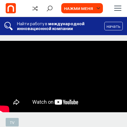
НАЖМИ МЕНЯ
Найти работу в
международной
начать
инновационной компании
СОБЫТИЯ
Философский поиск: начала
Как философия помогает составлять
собственное мнение о происходящем
в мире?
ПОСТНАУКА
СОХРАНИТЬ В ЗАКЛАДКИ
TV