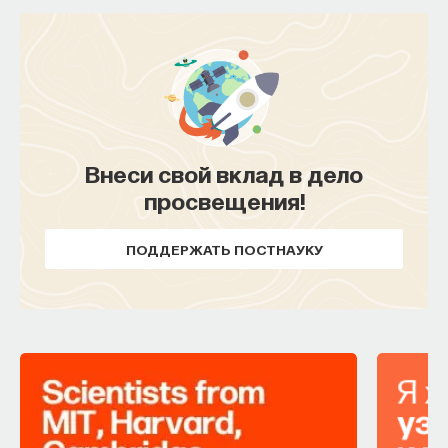
НАД МАТЕРИАЛОМ РАБОТАЛИ
ПостНаука
команда ПостНауки
Внеси свой вклад в дело
просвещения!
НАУКА
ПОДДЕРЖАТЬ ПОСТНАУКУ
237 публикаций
НАУКА
ЖУРНАЛ
ФИЛОСОФСКИЙ ПОИСК: НАЧАЛА