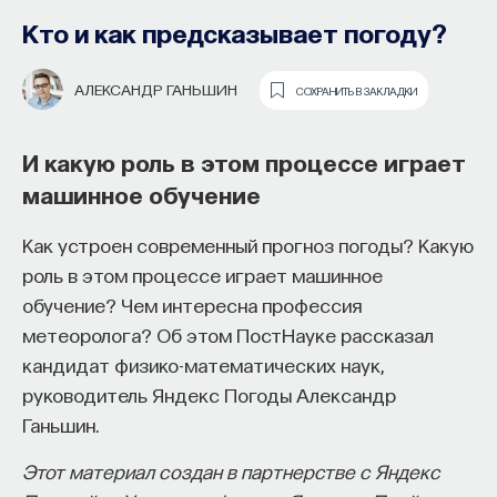
Кто и как предсказывает погоду?
АЛЕКСАНДР ГАНЬШИН
СОХРАНИТЬ В ЗАКЛАДКИ
И какую роль в этом процессе играет
машинное обучение
Как философия помогает составлять
Как устроен современный прогноз погоды? Какую
собственное мнение
роль в этом процессе играет машинное
о происходящем в мире?
обучение? Чем интересна профессия
метеоролога? Об этом ПостНауке рассказал
Как философия помогает понять мир, в котором
кандидат физико-математических наук,
мы живем, расширять собственные
руководитель Яндекс Погоды Александр
представления об окружающей
Ганьшин.
действительности и познавать самого себя?
Ответы на эти и другие вопросы можно найти,
Этот материал создан в партнерстве с Яндекс
записавшись
на курс «Философский поиск: