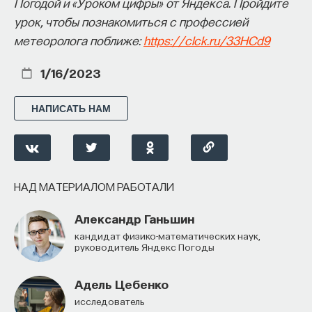
Погодой и «Уроком цифры» от Яндекса. Пройдите
начала»
.
урок, чтобы познакомиться с профессией
метеоролога поближе:
https://clck.ru/33HCd9
Слушатели курса убедятся в том, что
философский поиск — это не только каскад
1/16/2023
занимательных головоломок, но и набор
инструментов, жизненно необходимых для
НАПИСАТЬ НАМ
современного человека.
Пройдя этот курс, вы:
— Овладеете ключевыми для независимого
НАД МАТЕРИАЛОМ РАБОТАЛИ
мышления навыками: научитесь критически
воспринимать информацию и логично
Александр Ганьшин
и аргументированно доказывать свою точку
кандидат физико-математических наук,
руководитель Яндекс Погоды
зрения.
— Узнаете, как философия отвечает
Адель Цебенко
на основополагающие вопросы человечества: что
Исследователь