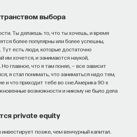
странством выбора
ЕСТЕСТВЕННЫЕ НАУКИ
ЖУРНАЛ
сти. Ты делаешь то, что ты хочешь, и время
ятся более популярны или более успешны,
. Тут есть люди, которые достаточно
й им хочется, и занимаются наукой,
Но главное, что я там понял, — все зависит
лся, я стал понимать, что заниматься надо тем,
ие и что приходит тебе во сне.Америка 90-х
ыкновенные возможности и никому не было дела
ся private equity
ая инвестирует позже, чем венчурный капитал.