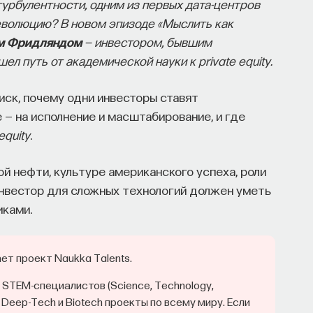
урбулентности, одним из первых дата-центров
моции, внимание, воля связаны
еволюцию? В новом эпизоде «Мыслить как
едиаторов?
м Фридляндом
— инвестором, бывшим
л путь от академической науки к private equity.
ктурном, клеточном и молекулярном уровнях?
правлении психическими и физическими
иск, почему одни инвесторы ставят
томление, состояние эйфории или азарта?
 — на исполнение и масштабирование, и где
ов, иммунной системы?
equity
.
ти, записавшись
на курс «Химия между
й нефти, культуре американского успеха, роли
ми»
 инвестор для сложных технологий должен уметь
иками.
т проект Naukka Talents.
 работы нашего организма
 STEM-специалистов (Science, Technology,
сах мозга
 Deep-Tech и Biotech проекты по всему миру. Если