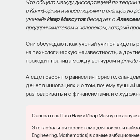
Что общего между диссертацией по теории т
Как наши память, потребности, э
в Калифорнии и инвестициями в сланцевую р
с передачей сигналов от нейром
ученый»
Ивар Максутов
беседует с
Алексее
предпринимателем и человеком, который проше
Как устроена наша нервная система на стру
В чем состоит роль нейромедиаторов при у
Они обсуждают, как ученый учится видеть р
процессами? Как появляются зависимость, у
на технологическую неизвестность, а другие
Каково воздействие на работу мозга гормон
проходит граница между венчуром и
private 
Ответы на эти и другие вопросы можно най
А еще говорят о раннем интернете, сланцево
нейронами: вещества, которые управляют на
денег в инновациях и о том, почему лучший
разговаривать и с финансистами, и с художн
Пройдя этот курс, вы научитесь:
Основатель ПостНауки Ивар Максутов запускае
— Ориентироваться в общих принципах
Это глобальная экосистема для поиска и найма
— Разбираться в биохимических процес
Engineering, Mathematics) в самые амбициозные