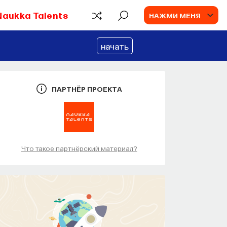
Naukka Talents
НАЖМИ МЕНЯ
начать
ПАРТНЁР ПРОЕКТА
Что такое партнёрский материал?
КУРС
Химия между
нейронами: вещества,
которые управляют нами