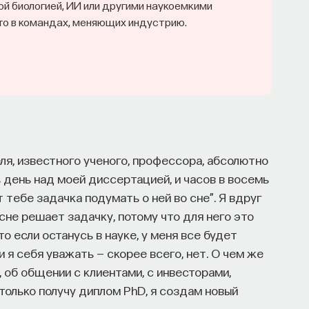
й биологией, ИИ или другими наукоемкими
логий
то в командах, меняющих индустрию.
и эмоций с активностью нейромедиаторов мозга
иологических наук, профессор кафедры
кого факультета МГУ им. М.В. Ломоносова
НАПИСАТЬ НАМ
еля, известного ученого, профессора, абсолютно
ь день над моей диссертацией, и часов в восемь
т тебе задачка подумать о ней во сне”. Я вдруг
 сне решает задачку, потому что для него это
то если останусь в науке, у меня все будет
и я себя уважать — скорее всего, нет. О чем же
В. Ломоносова, специалист в области физиологии мозга
, об общении с клиентами, с инвесторами,
 только получу диплом PhD, я создам новый