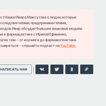
остНауки Ивара Максутова о людях, которые
 исследователями, предпринимателями,
пизодов Ивар обсудил большие языковые модели
е в фармацевтике с Ириной Ефименко,
угих тем — от коучинга до фармакогенетики.
асширяться — слушайте подкаст на
YouTube
,
НАПИСАТЬ НАМ