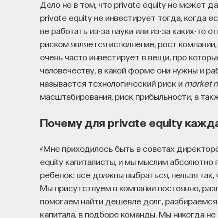
Дело не в том, что private equity не может д
private equity не инвестирует тогда, когда 
не работать из-за науки или из-за каких-то о
риском является исполнение, рост компании
очень часто инвестирует в вещи, про котор
человечеству, в какой форме они нужны и раб
называется технологический риск и
market r
масштабирования, риск прибыльности, а так
Почему для private equity кажд
«Мне приходилось быть в советах директоров
equity капиталисты, и мы мыслим абсолютно 
ребенок: все должны выбраться, нельзя так,
Мы присутствуем в компании постоянно, разг
помогаем найти дешевле долг, разбираемся
капитала, в подборе команды. Мы никогда не