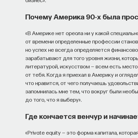
БИОЛОГИЯ
1298 публикаций
Почему Америка 90-х была про
БИОЛОГИЯ
МОЗГ
НЕЙРОФИЗИОЛОГИЯ
«В Америке нет ореола ни у какой специально
ХИМИЯ МЕЖДУ НЕЙРОНАМИ
от времени определенные профессии станов
но успех не всегда определяется финансово
зарабатывают для того уровня жизни, которы
литературой, искусством — всем есть место. 
от тебя. Когда я приехал в Америку и огляде
что нравится, от чего получаешь удовольств
запомнилась мне тем, что вокруг были необ
до того, что я выберу».
Где кончается венчур и начинает
«Private equity — это форма капитала, котор