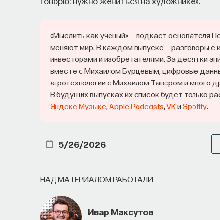
говорю: нужно жениться на художнике».
«Мыслить как учёный» — подкаст основателя П
меняют мир. В каждом выпуске — разговоры с
инвесторами и изобретателями. За десятки э
вместе с Михаилом Бурцевым, цифровые данны
агротехнологии с Михаилом Тавером и много др
В будущих выпусках их список будет только р
Яндекс Музыке
,
Apple Podcasts
,
VK
и
Spotify
.
5/26/2026
НАД МАТЕРИАЛОМ РАБОТАЛИ
Ивар Максутов