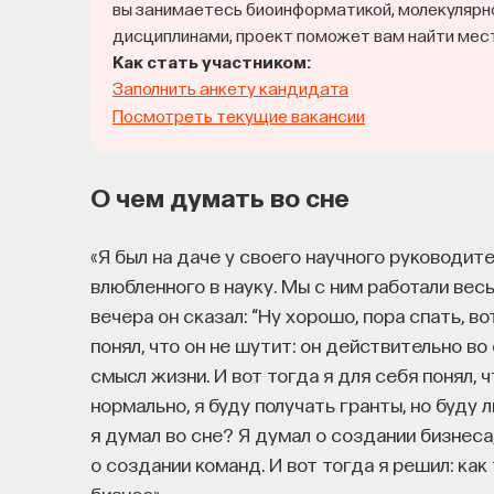
вы занимаетесь биоинформатикой, молекулярно
— Понимать причины нейро- и психопато
дисциплинами, проект поможет вам найти мес
Как стать участником:
Заполнить анкету кандидата
— Осознавать связь своего поведения 
Посмотреть текущие вакансии
Автор курса:
Вячеслав Дубынин
— доктор б
физиологии человека и животных биологичес
О чем думать во сне
3/10/2025
«Я был на даче у своего научного руководит
влюбленного в науку. Мы с ним работали вес
вечера он сказал: “Ну хорошо, пора спать, во
НАД МАТЕРИАЛОМ РАБОТАЛИ
понял, что он не шутит: он действительно во
смысл жизни. И вот тогда я для себя понял, ч
Вячеслав Дубынин
нормально, я буду получать гранты, но буду л
доктор биологических наук, профессор кафедры физиологии человека и животных
биологического факультета МГУ им. М. 
я думал во сне? Я думал о создании бизнеса
о создании команд. И вот тогда я решил: как
бизнес».