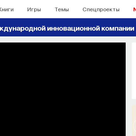
Книги
Игры
Темы
Спецпроекты
ждународной инновационной компании
БЫТИЯ
ронами: вещества,
равляют нами
ии, внимание, воля связаны с передачей
нейромедиаторов?
СОХРАНИТЬ В ЗАКЛАДКИ