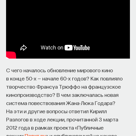
изменил медийное пространство на русском
языке. В 2021 году в Лондоне он основал компанию
Naukka
, помогающую учёным
и предпринимателям превращать их идеи
в технологии и успешные стартапы. Теперь
команда ПостНауки запускает новый сервис —
Naukka Talents
, рекрутинговое агентство,
созданное для поддержки специалистов,
С чего началось обновление мирового кино
желающих работать в глобальных инновационных
в конце 50-х — начале 60-х годов? Как повлияло
индустриях.
творчество Франсуа Трюффо на французское
В ходе работы с научным сообществом Ивар
кинопроизводство? В чем заключалась новая
и его команда обнаружили, что инновационные
система повествования Жана-Люка Годара?
индустрии испытывают кадровый голод,
На эти и другие вопросы ответил Кирилл
особенно молодые deep tech и биотех компании.
Разлогов в ходе лекции, прочитанной 3 марта
Исследование аудитории ПостНауки
2012 года в рамках проекта «Публичные
подтвердило масштаб: более
60%
слушателей
лекции
Полит.ру
» и опубликованной на канале