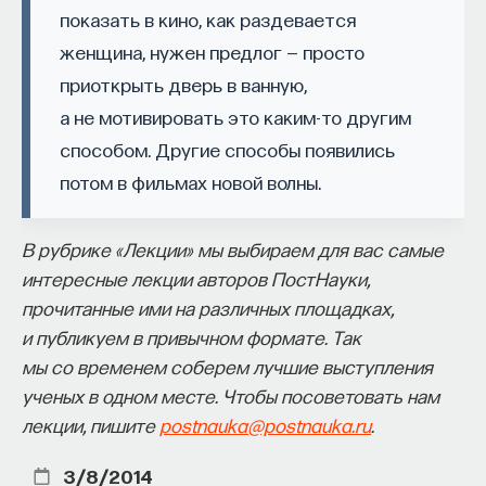
Если у вас есть STEM-образование или опыт
показать в кино, как раздевается
в исследовательской сфере — это ваш шанс
женщина, нужен предлог — просто
выйти на глобальный уровень. Помогите вместе
приоткрыть дверь в ванную,
приблизить Четвёртую индустриальную
а не мотивировать это каким-то другим
революцию и найти своё место в инновационном
способом. Другие способы появились
будущем! ​
потом в фильмах новой волны.
Заполните анкету и загрузите своё резюме,
чтобы стать участником программы
:
В рубрике «Лекции» мы выбираем для вас самые
https://postnauka.org/link/tal1125_blog1
интересные лекции авторов ПостНауки,
11/24/2025
прочитанные ими на различных площадках,
и публикуем в привычном формате. Так
НАПИСАТЬ НАМ
мы со временем соберем лучшие выступления
ученых в одном месте. Чтобы посоветовать нам
лекции, пишите
postnauka@postnauka.ru
.
3/8/2014
НАД МАТЕРИАЛОМ РАБОТАЛИ