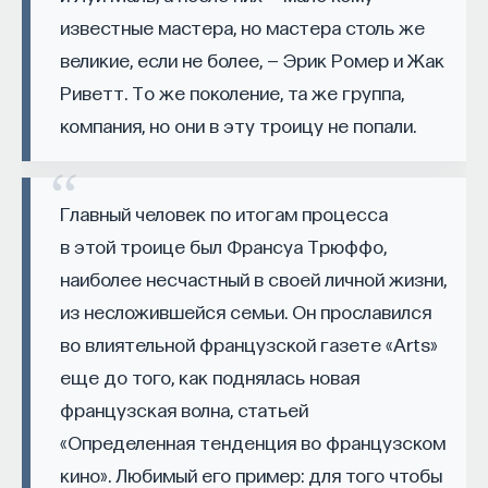
работы в индустрии, но стремится развивать
известные мастера, но мастера столь же
необходимые навыки.
великие, если не более, — Эрик Ромер и Жак
Риветт. То же поколение, та же группа,
Для уже готовых специалистов достаточно
оставить информацию о себе: образование, опыт
компания, но они в эту троицу не попали.
работы, навыки, интересы и владение
иностранными языками. Команда
Naukka Talents
будет искать, где эти навыки могут быть
Главный человек по итогам процесса
применены, и поможет найти международную
в этой троице был Франсуа Трюффо,
deep tech
или биотех компанию, где человек
наиболее несчастный в своей личной жизни,
сможет раскрыть свои таланты.​ Для тех, кто ещё
из несложившейся семьи. Он прославился
набирается опыта, сервис предлагает вебинары
во влиятельной французской газете «Arts»
и индивидуальные консультации, чтобы понять,
еще до того, как поднялась новая
как развить необходимые навыки. Позднее будет
французская волна, статьей
запущена серия спецпроектов, рассказывающих
«Определенная тенденция во французском
о разных индустриях и их устройстве.​
кино». Любимый его пример: для того чтобы