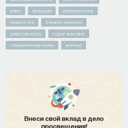
КИНО
ФРАНЦИЯ
КИНЕМАТОГРАФ
РЕЖИССУРА
ТРЮФФО ФРАНСУА
ПАРТНЁР ПРОЕКТА
ШАБРОЛЬ КЛОД
ГОДАР ЖАН-ЛЮК
ГУМАНИТАРНЫЕ НАУКИ
ЖУРНАЛ
Что такое партнёрский материал?
Внеси свой вклад в дело
Внеси свой вклад в дело
просвещения!
просвещения!