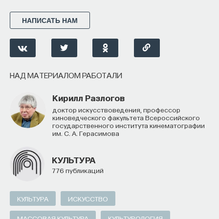
ПостНаука
НАПИСАТЬ НАМ
команда ПостНауки
Сения Долгачева
НАД МАТЕРИАЛОМ РАБОТАЛИ
редактор ПостНауки
Кирилл Разлогов
доктор искусствоведения, профессор
киноведческого факультета Всероссийского
ТЕХНОЛОГИИ
государственного института кинематографии
644 публикации
им. С. А. Герасимова
КУЛЬТУРА
ТЕХНОЛОГИИ
МАТЕМАТИКА
ОБРАЗОВАНИЕ
776 публикаций
НАУКА
БИОТЕХНОЛОГИИ
ПРОГРАММНАЯ ИНЖЕНЕРИЯ
ТОЧНЫЕ НАУКИ
КУЛЬТУРА
ИСКУССТВО
СТРОИТЕЛИ БУДУЩЕГО
МАССОВАЯ КУЛЬТУРА
КУЛЬТУРОЛОГИЯ