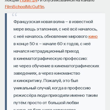
проекта имеют STEM-образование, при этом
32%
FilmSchoolMcGuffin
.
заинтересованы в работе в инновационных
компаниях, но не знают, с чего начать.
Французская новая волна — в известной
Специалисты сталкиваются с тремя ключевыми
мере вещь эталонная, с неё всё началось,
барьерами:
с неё началось обновление мирового
кино
Недостаток информации о глобальных
в конце 50-х — начале 60-х годов, с неё
индустриях и карьерных возможностях
начался нетрадиционный приход
мешает поиску подходящих ваканси; ​
в кинематографическую профессию:
Непрозрачные механизмы в инновационных
не через обучение в кинематографических
компаниях усложняют процесс
заведениях, а через киноманство
трудоустройства​;
и кинокритику. Пожалуй, это был
Стереотипы не позволяют эффективно
уникальный случай, когда в профессию
конкурировать на международном рынке​.
режиссёра люди приходили именно таким
путём: просто от большой любви
Что такое Naukka Talents
к кино, от большого количества