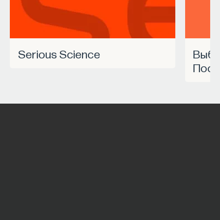
Serious Science
Выбрать курс Академии
Пост