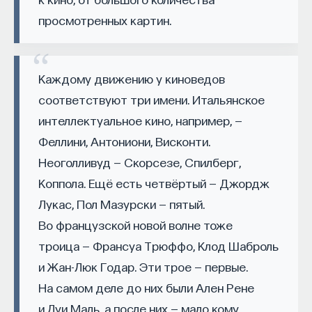
Naukka Talents
— это не просто рекрутинговый
просмотренных картин.
сервис, а комплексная платформа поддержки
специалистов на пути к карьере в глобальных
инновационных индустриях. Сервис помогает
Каждому движению у киноведов
преодолеть существующие барьеры через
соответствуют три имени. Итальянское
обучение, карьерное сопровождение и прямые
интеллектуальное кино, например, —
связи с компаниями, заинтересованными
Феллини, Антониони, Висконти.
в
кадрах.​
высококвалифицированных
Неоголливуд — Скорсезе, Спилберг,
Сервис создан для всех, кто хочет найти свой
Коппола. Ещё есть четвёртый — Джордж
путь в инновационных индустриях:
Лукас, Пол Мазурски — пятый.
Учёных, инженеров и исследователей
Во французской новой волне тоже
с опытом работы в научной сфере;
троица — Франсуа Трюффо, Клод Шаброль
Специалистов с STEM-образованием,
и Жан-Люк Годар. Эти трое — первые.
желающих сменить сферу деятельности;
На самом деле до них были Ален Рене
Тех, кто пока не имеет достаточного опыта
и Луи Маль, а после них — мало кому