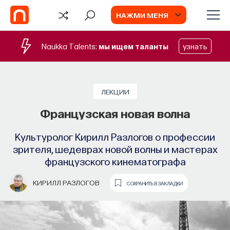
НАЖМИ МЕНЯ
Naukka Talents:
мы ищем таланты
узнать
БЛОГ
Запуск рекрутингового сервиса
ЛЕКЦИИ
Naukka Talents
Французская новая волна
Основатель ПостНауки Ивар Максутов
Культуролог Кирилл Разлогов о профессии
запускает сервис, который поможет найти
зрителя, шедеврах новой волны и мастерах
свою нишу в глобальных deep tech и биотех
французского кинематографа
компаниях
КИРИЛЛ РАЗЛОГОВ
СОХРАНИТЬ В ЗАКЛАДКИ
ПОСТНАУКА
СОХРАНИТЬ В ЗАКЛАДКИ