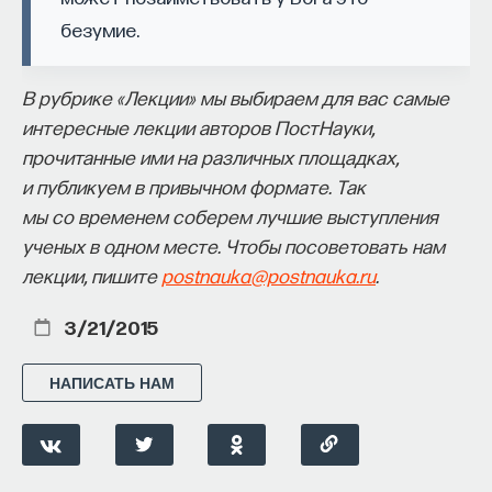
не обращается к контексту создания фильма,
безумие.
почти не сравнивает его с другими, тематически
близкими, но методично исследует мельчайшие
В рубрике «Лекции» мы выбираем для вас самые
детали сюжета, доказывая, почему обычный
интересные лекции авторов ПостНауки,
зритель этого кино смотрит фильм «с широко
прочитанные ими на различных площадках,
закрытыми глазами».
и публикуем в привычном формате. Так
3
мы со временем соберем лучшие выступления
ученых в одном месте. Чтобы посоветовать нам
Polan D.
Pulp Fiction. BFI Modern Classics, 2008
лекции, пишите
postnauka@postnauka.ru
.
Наиболее простой с точки зрения анализа
3/21/2015
и одновременно сложной с точки зрения
эрудиции в истории кино и знаний современной
НАПИСАТЬ НАМ
культуры вообще является книга Даны Полана
«Криминальное чтиво». Как и большинство книг
в этом списке, она вышла в серии книг
Modern
Classics
, публикующейся под эгидой Британского