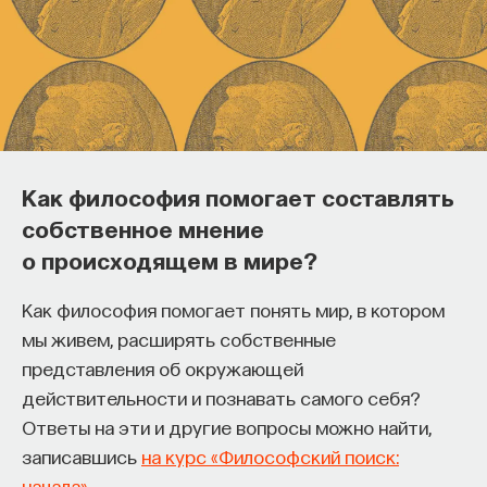
лишь малая толика того, что делается на Западе
только в сфере книгоизданий, посвященных
анализу одного фильма. Остается мечтать, что
когда-нибудь такая серия начнет выходить
и в России. А пока что остается только учиться
у западных исследователей.
Как философия помогает составлять
5/18/2015
собственное мнение
о происходящем в мире?
НАПИСАТЬ НАМ
Как философия помогает понять мир, в котором
мы живем, расширять собственные
представления об окружающей
действительности и познавать самого себя?
НАД МАТЕРИАЛОМ РАБОТАЛИ
Ответы на эти и другие вопросы можно найти,
Александр Павлов
записавшись
на курс «Философский поиск:
кандидат юридических наук, доцент Школы
начала»
.