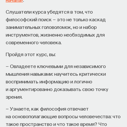
философии факультета гуманитарных наук НИУ
ВШЭ, член редколлегии журнала "Логос"
Слушатели курса убедятся в том, что
философский поиск — это не только каскад
КУЛЬТУРА
занимательных головоломок, но и набор
776 публикаций
инструментов, жизненно необходимых для
современного человека.
КУЛЬТУРА
МАССОВАЯ КУЛЬТУРА
КИНО
Пройдя этот курс, вы:
ЛИТЕРАТУРОВЕДЕНИЕ
КИНЕМАТОГРАФ
— Овладеете ключевыми для независимого
ГУМАНИТАРНЫЕ НАУКИ
ЖУРНАЛ
мышления навыками: научитесь критически
воспринимать информацию и логично
и аргументированно доказывать свою точку
зрения.
— Узнаете, как философия отвечает
на основополагающие вопросы человечества: что
такое пространство и что такое время? Что