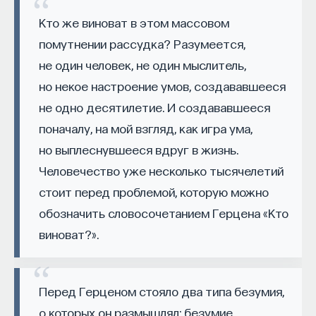
темы ему были важнее и почему некоторые вещи
Кто же виноват в этом массовом
были опущены. Иногда он слишком подробно
помутнении рассудка? Разумеется,
останавливается на литературном источнике,
иногда опускает самые интересные темы
не один человек, не один мыслитель,
в фильме, и поэтому анализ оказывается
но некое настроение умов, создававшееся
не всегда полным и адекватным. В любом случае
не одно десятилетие. И создававшееся
книга окажется полезным примером честной
поначалу, на мой взгляд, как игра ума,
и кропотливой работы для тех, кто хочет
но выплеснувшееся вдруг в жизнь.
научиться анализировать кино.
Человечество уже несколько тысячелетий
2
стоит перед проблемой, которую можно
обозначить словосочетанием Герцена «Кто
Chion M.
Eyes Wide Shut. BFI Modern Classics,
виноват?».
2002
Мишель Шион — французский киновед и теоретик
Перед Герценом стояло два типа безумия,
звука. Он написал одну из самых знаменитых книг
о которых он размышлял: безумие
о творчестве режиссера Дэвида Линча. Как