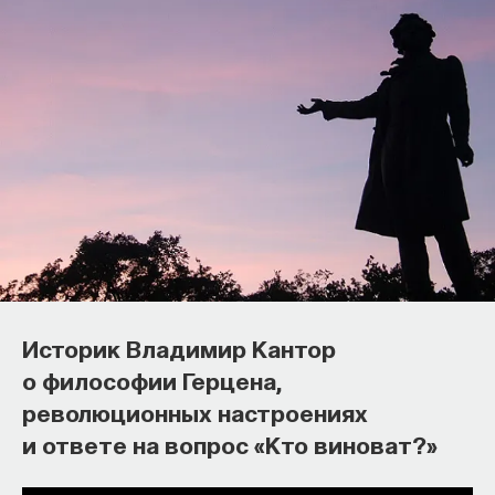
Что читать об исследованиях
кинематографа на примере анализа
Историк Владимир Кантор
конкретных фильмов, рекомендует
о философии Герцена,
философ Александр Павлов
революционных настроениях
и ответе на вопрос «Кто виноват?»
Можно учиться анализу фильмов по учебникам,
но лучше всего посмотреть, как это работает