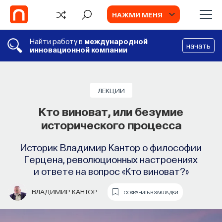
НАЖМИ МЕНЯ
Найти работу в
международной
начать
инновационной компании
КНИГИ
5 книг об анализе фильма
ЛЕКЦИИ
Кто виноват, или безумие
Что читать об исследованиях
исторического процесса
кинематографа на примере анализа
конкретных фильмов, рекомендует философ
Историк Владимир Кантор о философии
Александр Павлов
Герцена, революционных настроениях
и ответе на вопрос «Кто виноват?»
АЛЕКСАНДР ПАВЛОВ
СОХРАНИТЬ В ЗАКЛАДКИ
ВЛАДИМИР КАНТОР
СОХРАНИТЬ В ЗАКЛАДКИ