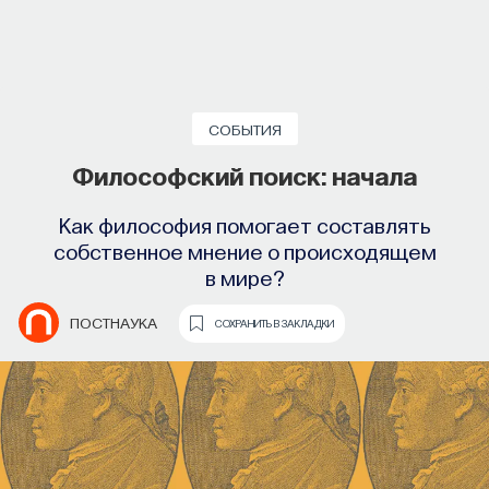
является книга «“Оборотень” Джона Фоусета»
канадского исследователя
культового
кинематографа
Эрнеста Матиса. Автор
анализирует канадский фильм «Оборотень»
в рамках его жанрового своеобразия —
СОБЫТИЯ
обращается к фигуре чудовища, использует
Философский поиск: начала
категорию «менструальных монстров» и так
далее. Очень важно, что этот анализ фильма
Как философия помогает составлять
собственное мнение о происходящем
строится не на открытиях или интуиции автора
в мире?
(что характерно, скажем, для Мишеля Шиона),
которые часто невозможно воспроизвести, так
ПОСТНАУКА
СОХРАНИТЬ В ЗАКЛАДКИ
как это зависит от таланта аналитика,
а на подробном исследовании — обращении
к академической литературе, использовании
методологии современной гуманитарной науки
и обширных познаний в кино. Обратим внимание,
что эта и прочие книги, представленные в списке,