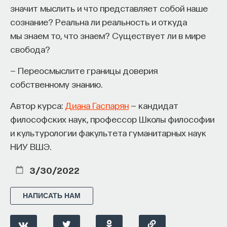
значит мыслить и что представляет собой наше
сознание? Реальна ли реальность и откуда
мы знаем то, что знаем? Существует ли в мире
КУРС
свобода?
Cinema Studies
— Переосмыслите границы доверия
СОХРАНИТЬ КУРС
собственному знанию.
Автор курса:
Диана Гаспарян
— кандидат
философских наук, профессор Школы философии
и культурологии факультета гуманитарных наук
НИУ ВШЭ.
3/30/2022
Внеси свой вклад в дело
НАПИСАТЬ НАМ
просвещения!