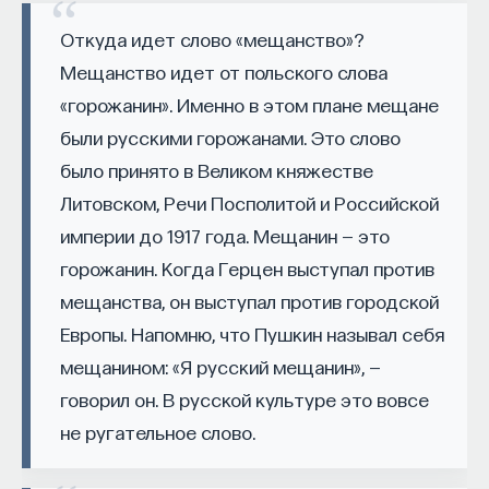
конкретного фильма, ее необходимо включить
Откуда идет слово «мещанство»?
в список, потому что она издана в переводе
Мещанство идет от польского слова
на русский язык. Тем более в ней
«горожанин». Именно в этом плане мещане
проанализированы почти все картины одного
были русскими горожанами. Это слово
режиссера. В этом смысле можно сравнить, как
было принято в Великом княжестве
один и тот же автор подробно говорит о разных
Литовском, Речи Посполитой и Российской
картинах одного мастера. И можно сделать
вывод, что не обо всех фильмах он говорит
империи до 1917 года. Мещанин — это
одинаково подробно и хорошо. В целом это яркий
горожанин. Когда Герцен выступал против
пример работы с кинематографом специалиста,
мещанства, он выступал против городской
который совмещает киноведение
Европы. Напомню, что Пушкин называл себя
с литературоведением. Нэрмор сравнивает
мещанином: «Я русский мещанин», —
каждый фильм режиссера с литературным
говорил он. В русской культуре это вовсе
источником, указывая, какие ключевые изменения
не ругательное слово.
внес режиссер в характер героев или в сюжет,
когда работал над конкретным фильмом, какие