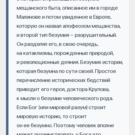
мещанского быта, описанное им в городе
авторитетного исследователя, его приглашают
писать для Британского института
Малинове и потом увиденное в Европе,
кинематографа, в рамках деятельности которого
которую он назвал апофеозом мещанства,
выходит серия небольших книг, каждая
и второй тип безумия — разрушительный.
из которых посвящена одному фильму — либо
Он разделял его, в свою очередь,
классическому, либо современному. Поскольку
на катаклизмы, порожденные природой,
у Шиона, как и у многих других авторов,
и революционные деяния. Безумие истории,
уникальная методика анализа фильма, технику
которая безумна по сути своей. Простое
которой не так просто описать в двух словах,
перечисление исторических бедствий
каждому заинтересованному просто необходимо
приводит его героя, доктора Крупова,
прочитать хотя бы один из его текстов,
вышедших под эгидой Британского института
к мысли о безумии человеческого рода.
кинематографа. Я бы предложил прочитать
Если Бог (или мировой разум) строит
«С широко закрытыми глазами». Это очень
мировую историю, то строит
подробный, детальный разбор картины одного
он ее безумно. Поэтому человек вполне
из самых загадочных режиссеров. Шион почти
может позаимствовать у Бога это