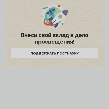
указывает на положительный электрический
заряд), нейтрон —
n
0 (ноль означает, что у этой
частицы электрический заряд отсутствует),
а остальные шесть частиц со странными
названиями — буквами греческого алфавита.
Внеси свой вклад в дело
Однако почему 8 и 10 частиц, а не, скажем, 7 и 11?
просвещения!
В имеющихся в моем распоряжении книгах мне
не удавалось найти связного объяснения этому
ПОДДЕРЖАТЬ ПОСТНАУКУ
явлению. Там упоминалась загадочная теория,
разработанная Гелл-Маном, — какой-то
«восьмеричный путь» (по аналогии с Благородным
Восьмеричным Путем в буддизме). Но нигде
не говорилось о том, в чем же эта теория
заключается.
Это непонимание меня удручало. Ключевые
фрагменты истории оставались скрытыми