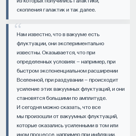
из которых получились галактики,
к сложному мышлению. Третья — развитие
по Финнегану». В одном из пародийных
скопления галактик и так далее.
общества, вклад в то, каким оно будет.
стихотворений романа встречаются такие
И четвертая — социальная эффективность,
строчки:
то есть забота о том, как человек будет работать
Нам известно, что в вакууме есть
Three quarks for Muster Mark! Sure he hasn’t got
за пределами университета и насколько
much of a bark
флуктуации, они экспериментально
эффективным окажется в команде и профессии.
известны. Оказывается, что при
Университет не всегда может точно
And sure any he has it’s all beside the mark.
определенных условиях — например, при
предсказать, какие именно рабочие места ждут
выпускника, но сама эта оптика тоже остается
быстром экспоненциальном расширении
отдельной идеологией. В зависимости от того,
Вселенной, при раздувании — происходит
в какой из этих логик работает университет,
усиление этих вакуумных флуктуаций, и они
у него будут совершенно разные ответы
становятся большими по амплитуде.
на вопрос о целях образования».
И сегодня можно сказать, что все
Университет должен строить
мы произошли от вакуумных флуктуаций,
будущее
которые оказались усиленными в том или
ином процессе, например при инфляции.