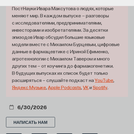
«Мыслить как учёный» — подкаст основателя
ПостНауки Ивара Максутова о людях, которые
В конце 1950-х годов ученые обнаружили большое
меняют мир. В каждом выпуске — разговоры
количество, по всей видимости, элементарных
с исследователями, предпринимателями,
частиц, которые получили название адронов.
инвесторами и изобретателями. За десятки
Нейтроны и протоны относятся к классу адронов
эпизодов Ивар обсудил большие языковые
и, являясь строительными кирпичиками вещества,
модели вместе с Михаилом Бурцевым, цифровые
данные в фармацевтике с Ириной Ефименко,
играют огромную роль в повседневной жизни.
агротехнологии с Михаилом Тавером и много
Что же касается остальных адронов —
других тем — от коучинга до фармакогенетики.
их назначение было неочевидно. Ученые
В будущих выпусках их список будет только
совершенно не понимали, для чего они нужны (или
расширяться — слушайте подкаст на
YouTube
,
«кто их заказывал», как выразился один
Яндекс Музыке
,
Apple Podcasts
,
VK
и
Spotify
.
из исследователей). Во Вселенной оказалось так
много различных типов адронов, что влиятельный
6/30/2026
физик Вольфганг Паули даже пошутил: мол,
физика превращается в ботанику. Ученые
НАПИСАТЬ НАМ
отчаянно стремились навести порядок
в классификации адронов, докопаться